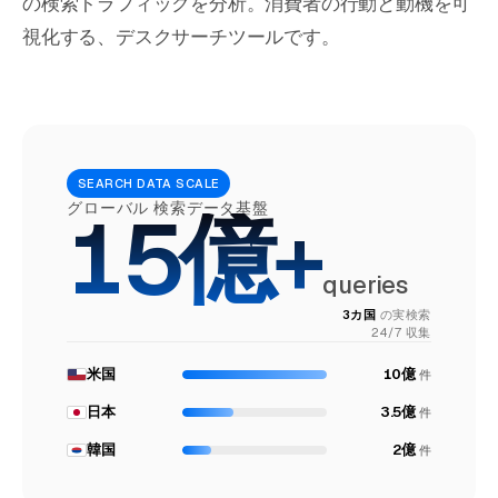
の検索トラフィックを分析。消費者の行動と動機を可
視化する、デスクサーチツールです。
SEARCH DATA SCALE
15億+
グローバル 検索データ基盤
queries
3カ国
の実検索
24/7 収集
米国
10億
件
日本
3.5億
件
韓国
2億
件