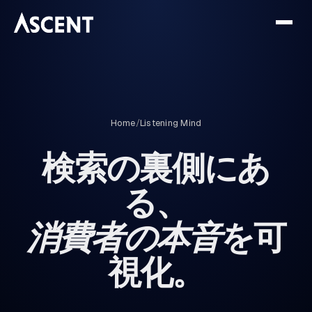
Home
/
Listening Mind
検索の裏側にあ
る、
消費者の本音
を可
視化。
Q
EV 充電 比較
+9%
Q
男性用化粧品
+18%